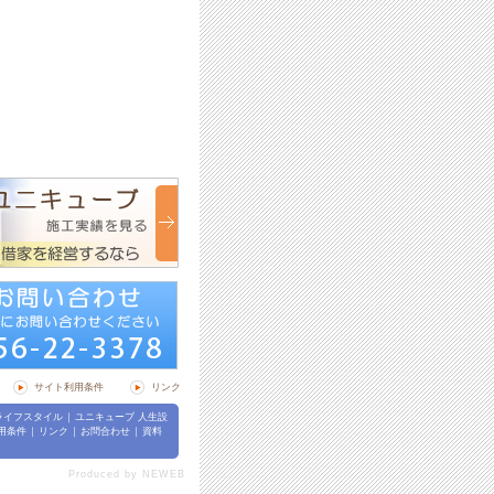
サイト利用条件
リンク
ライフスタイル
｜
ユニキューブ 人生設
用条件
｜
リンク
｜
お問合わせ
｜
資料
Produced by
NEWEB