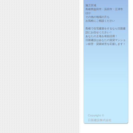
施工区域
島根県益田市・浜田市・江津市
ほか
その他の地域の方も
お気軽にご相談ください
島根で住宅建築をするなら日新建
設にお任せください！
あなたの土地を有効活用！
日新建設はあなたの賃貸マンショ
ン経営・貸家経営を応援します！
Copyright ©
日新建設株式会社