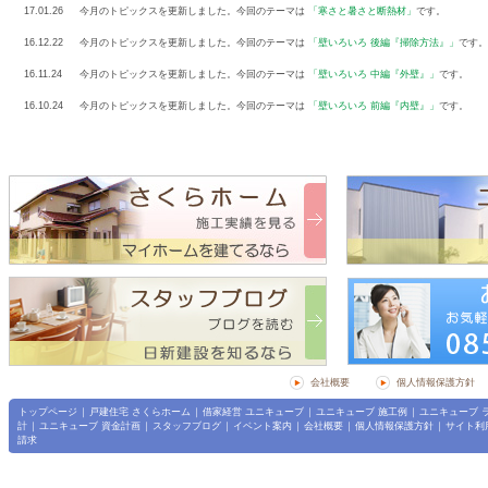
17.01.26
今月のトピックスを更新しました。今回のテーマは
「寒さと暑さと断熱材」
です。
16.12.22
今月のトピックスを更新しました。今回のテーマは
「壁いろいろ 後編『掃除方法』」
です。
16.11.24
今月のトピックスを更新しました。今回のテーマは
「壁いろいろ 中編『外壁』」
です。
16.10.24
今月のトピックスを更新しました。今回のテーマは
「壁いろいろ 前編『内壁』」
です。
会社概要
個人情報保護方針
トップページ
｜
戸建住宅 さくらホーム
｜
借家経営 ユニキューブ
｜
ユニキューブ 施工例
｜
ユニキューブ 
計
｜
ユニキューブ 資金計画
｜
スタッフブログ
｜
イベント案内
｜
会社概要
｜
個人情報保護方針
｜
サイト利
請求